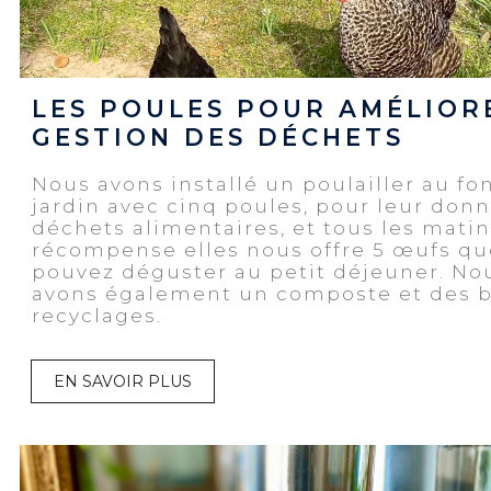
LES POULES POUR AMÉLIOR
GESTION DES DÉCHETS
Nous avons installé un poulailler au fo
jardin avec cinq poules, pour leur don
déchets alimentaires, et tous les mati
récompense elles nous offre 5 œufs qu
pouvez déguster au petit déjeuner. No
avons également un composte et des b
recyclages.
EN SAVOIR PLUS