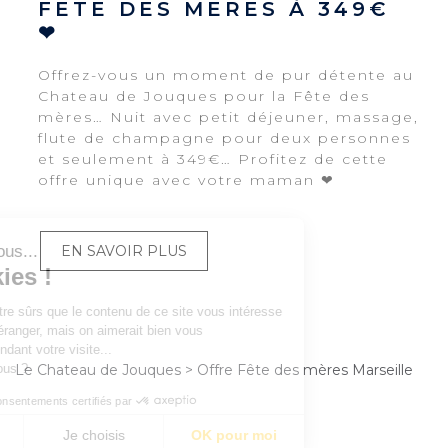
FETE DES MERES À 349€
❤
Offrez-vous un moment de pur détente au
Chateau de Jouques pour la Fête des
mères… Nuit avec petit déjeuner, massage,
flute de champagne pour deux personnes
et seulement à 349€… Profitez de cette
offre unique avec votre maman ❤
Salut c'est nous...
EN SAVOIR PLUS
les Cookies !
On a attendu d'être sûrs que le contenu de ce site vous intéresse
avant de vous déranger, mais on aimerait bien vous
accompagner pendant votre visite...
C'est OK pour vous ?
Le Chateau de Jouques
>
Offre Fête des mères Marseille
Consentements certifiés par
Non merci
Je choisis
OK pour moi